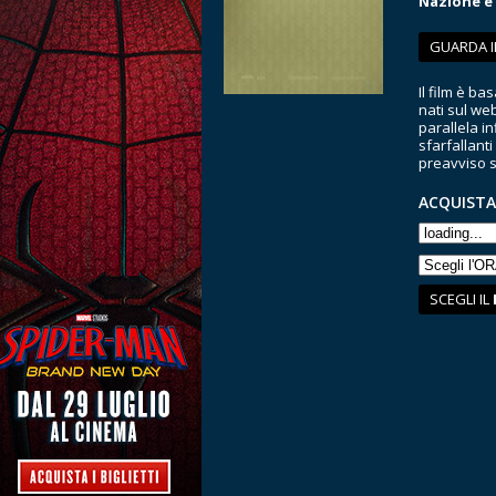
Nazione e
GUARDA I
Il film è b
nati sul we
parallela in
sfarfallanti
preavviso se
ACQUISTA
SCEGLI IL