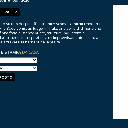
 Anno:
USA, 2026
L
TRAILER
asato su uno dei più affascinanti e sconvolgenti miti moderni
b: le Backrooms, un luogo liminale, una sorta di dimensione
finita fatta di stanze vuote, strutture inquietanti e
 luci al neon, in cui puoi trovarti improvvisamente e senza
 attraversi la barriera della realtà.
 E STAMPA
DA CASA:
POSTO