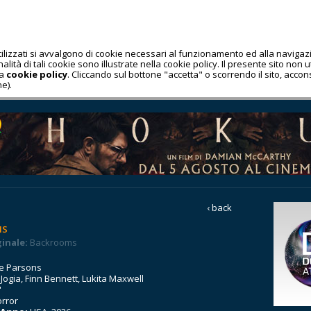
utilizzati si avvalgono di cookie necessari al funzionamento ed alla navig
lità di tali cookie sono illustrate nella cookie policy. Il presente sito non uti
la
cookie policy
. Cliccando sul bottone "accetta" o scorrendo il sito, acco
e).
‹ back
MS
ginale:
Backrooms
e Parsons
Jogia, Finn Bennett, Lukita Maxwell
'
rror