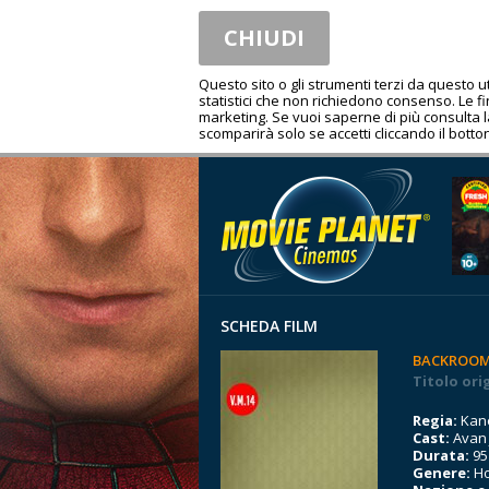
CHIUDI
Questo sito o gli strumenti terzi da questo 
statistici che non richiedono consenso. Le fina
marketing. Se vuoi saperne di più consulta 
scomparirà solo se accetti cliccando il botton
SCHEDA FILM
BACKROO
Titolo ori
Regia:
Kan
Cast:
Avan 
Durata:
95
Genere:
Ho